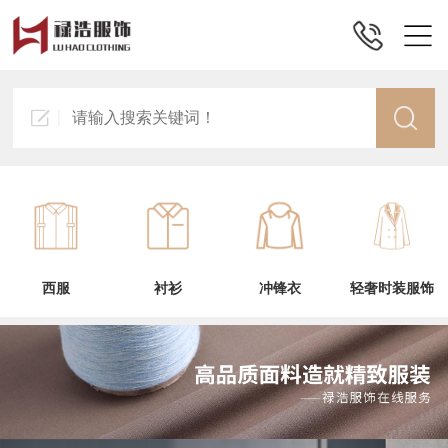
西服
衬衫
冲锋衣
轻奢时装服饰