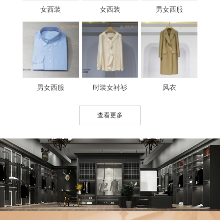
女西装
女西装
男女西服
男女西服
时装女衬衫
风衣
查看更多