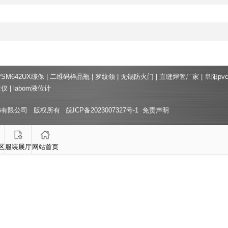
PSM642UX综保
|
二维码样品瓶
|
罗纹领
|
无锡防火门
|
直缝焊管厂家
|
阜阳pv
位仪
|
labom液位计
饰有限公司 版权所有
皖ICP备2023007327号-1
免责声明
区
服装展厅
网站首页