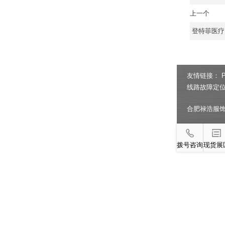
上一个
登特菲医疗
友情链接：
线路故障定
合肥禄浩服
拨号咨询
现货展