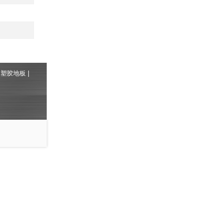
c塑胶地板
|